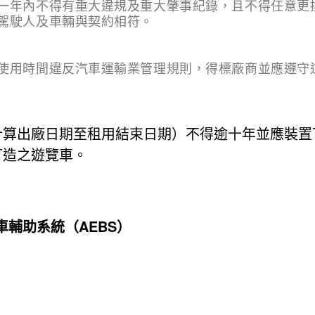
一年內不得有重大違規及重
大肇事紀錄，且不得任意更
駕駛人及車輛與契
約相符。
使用時間違反汽車運輸業管
理規則，得標廠商並應遵守
計算出廠日期至租用結束日期）不得逾十年並應裝置
打造之遊覽車。
）
車輔助系統（AEBS）
）